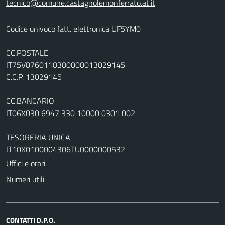
tecnico@comune.castagnolemonferrato.at.it
Codice univoco fatt. elettronica UF5YM0
CC.POSTALE
IT75V0760110300000013029145
C.C.P. 13029145
CC.BANCARIO
IT06X030 6947 330 10000 0301 002
TESORERIA UNICA
IT10X0100004306TU0000000532
Uffici e orari
Numeri utili
CONTATTI D.P.O.