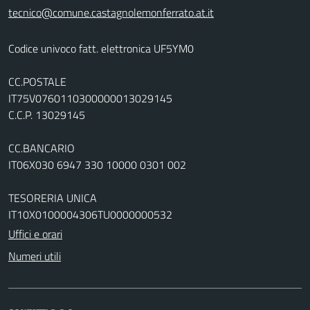
tecnico@comune.castagnolemonferrato.at.it
Codice univoco fatt. elettronica UF5YM0
CC.POSTALE
IT75V0760110300000013029145
C.C.P. 13029145
CC.BANCARIO
IT06X030 6947 330 10000 0301 002
TESORERIA UNICA
IT10X0100004306TU0000000532
Uffici e orari
Numeri utili