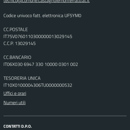
tecnico@comune.castagnolemonferrato.at.it
Codice univoco fatt. elettronica UF5YM0
CC.POSTALE
IT75V0760110300000013029145
C.C.P. 13029145
CC.BANCARIO
IT06X030 6947 330 10000 0301 002
TESORERIA UNICA
IT10X0100004306TU0000000532
Uffici e orari
Numeri utili
CONTATTI D.P.O.