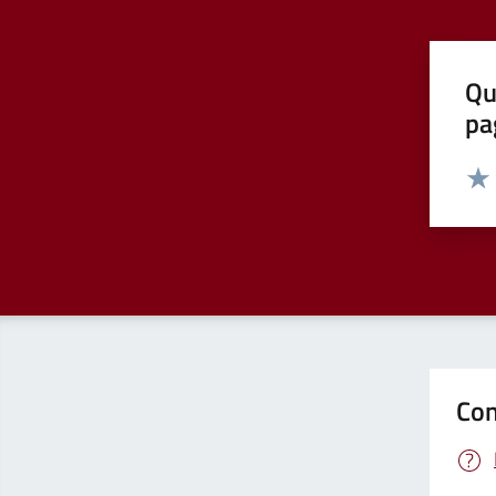
Qu
pa
Valut
Valu
Con