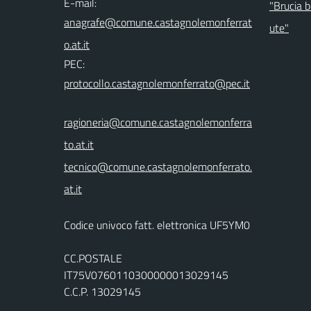
E-mail:
"Brucia b
ute"
PEC:
ragioneria@comune.castagnolemonferra
to.at.it
tecnico@comune.castagnolemonferrato.
at.it
Codice univoco fatt. elettronica UF5YM0
CC.POSTALE
IT75V0760110300000013029145
C.C.P. 13029145