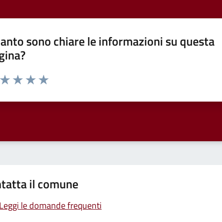
anto sono chiare le informazioni su questa
gina?
a da 1 a 5 stelle la pagina
ta 1 stelle su 5
Valuta 2 stelle su 5
Valuta 3 stelle su 5
Valuta 4 stelle su 5
Valuta 5 stelle su 5
tatta il comune
Leggi le domande frequenti